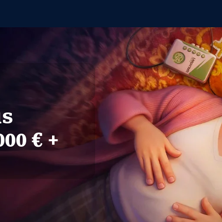
s
00 € +